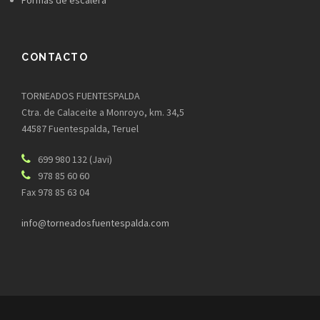
Formas de escalera
CONTACTO
TORNEADOS FUENTESPALDA
Ctra. de Calaceite a Monroyo, km. 34,5
44587 Fuentespalda, Teruel
699 980 132 (Javi)
978 85 60 60
Fax 978 85 63 04
info@torneadosfuentespalda.com