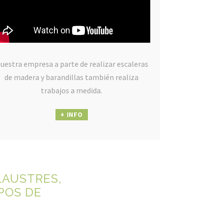
uestra empresa a parte de realizar escaleras
de madera y barandillas también realiza
trabajos a medida.
+ INFO
LAUSTRES,
POS DE