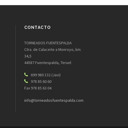
CONTACTO
TORNEADOS FUENTESPALDA
Ctra. de Calaceite a Monroyo, km.
34,5
44587 Fuentespalda, Teruel
699 980 132 (Javi)
978 85 60 60
Fax 978 85 63 04
info@torneadosfuentespalda.com