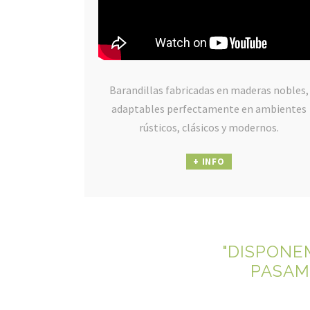
Barandillas fabricadas en maderas nobles,
adaptables perfectamente en ambientes
rústicos, clásicos y modernos.
+ INFO
"DISPONE
PASAM