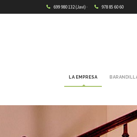
699 980 132 (Javi) ·
978 85 60 60
LA EMPRESA
BARANDILL