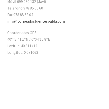
Móvil 699 980 132 (Javi)
Teléfono 978 85 60 60
Fax 978 85 63 04
info@torneadosfuentespalda.com
Coordenadas GPS
40°48’41.1″N / 0°04’15.8″E
Latitud: 40.811412
Longitud: 0.071063