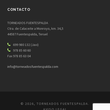
CONTACTO
TORNEADOS FUENTESPALDA
Ctra. de Calaceite a Monroyo, km. 34,5
44587 Fuentespalda, Teruel
699 980 132 (Javi)
978 85 60 60
Fax 978 85 63 04
info@torneadosfuentespalda.com
©
2026, TORNEADOS FUENTESPALDA.
AVISO LEGAL