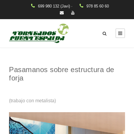
699 980 132 (Javi) ·
978 85 60 60
Pasamanos sobre estructura de
forja
(trabajo con metalista)