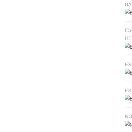
BA
ES
HE
ES
ES
NO