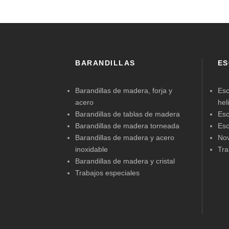
BARANDILLAS
ES
Barandillas de madera, forja y
Esc
acero
hel
Barandillas de tablas de madera
Esc
Barandillas de madera torneada
Esc
Barandillas de madera y acero
No
inoxidable
Tra
Barandillas de madera y cristal
Trabajos especiales