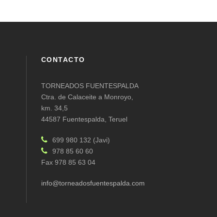
CONTACTO
TORNEADOS FUENTESPALDA
Ctra. de Calaceite a Monroyo,
km. 34,5
44587 Fuentespalda, Teruel
699 980 132 (Javi)
978 85 60 60
Fax 978 85 63 04
info@torneadosfuentespalda.com