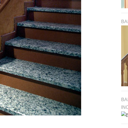
BA
BA
IN