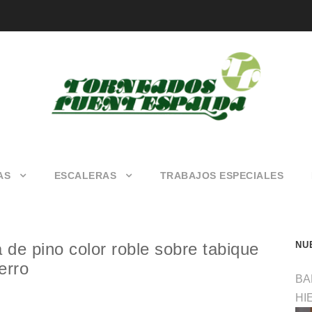
AS
ESCALERAS
TRABAJOS ESPECIALES
de pino color roble sobre tabique
NU
erro
BA
HI