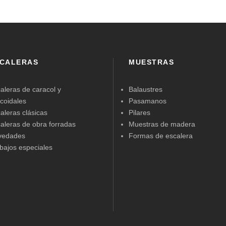
CALERAS
MUESTRAS
aleras de caracol y
Balaustres
icoidales
Pasamanos
aleras clásicas
Pilares
aleras de obra forradas
Muestras de madera
vedades
Formas de escalera
bajos especiales