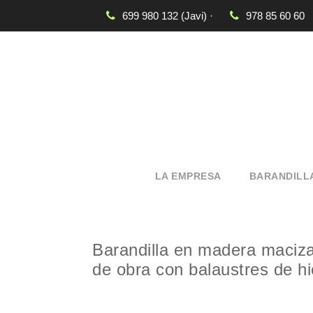
699 980 132 (Javi) ·
978 85 60 60
LA EMPRESA
BARANDILL
Barandilla en madera maciza 
de obra con balaustres de hi