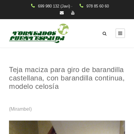
699 980 132 (Javi) ·
978 85 60 60
Teja maciza para giro de barandilla
castellana, con barandilla continua,
modelo celosía
(Mirambel)