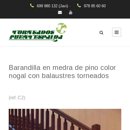
699 980 132 (Javi) ·
978 85 60 60
Barandilla en medra de pino color
nogal con balaustres torneados
(ref. C2)